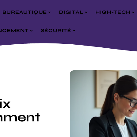
BUREAUTIQUE
DIGITAL
HIGH-TECH
NCEMENT
SÉCURITÉ
ix
omment