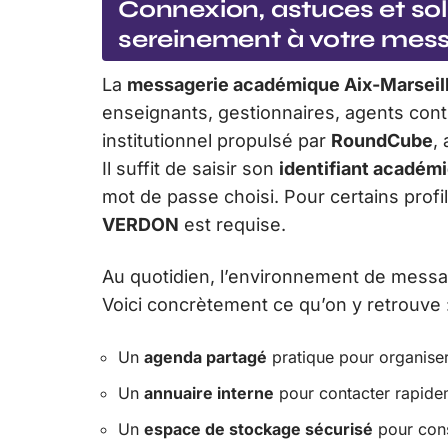
Connexion, astuces et sol
sereinement à votre mes
La
messagerie académique Aix-Marseil
enseignants, gestionnaires, agents contr
institutionnel propulsé par
RoundCube
,
Il suffit de saisir son
identifiant académ
mot de passe choisi. Pour certains profi
VERDON
est requise.
Au quotidien, l’environnement de messageri
Voici concrètement ce qu’on y retrouve 
Un
agenda partagé
pratique pour organiser
Un
annuaire interne
pour contacter rapide
Un
espace de stockage sécurisé
pour cons