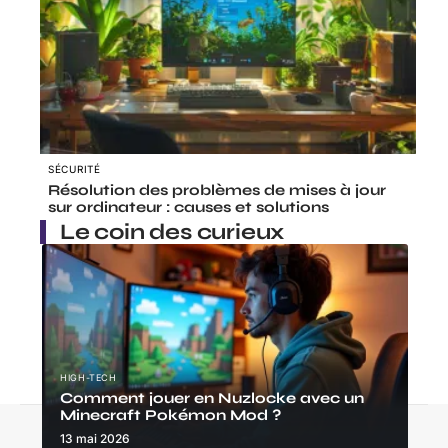
SÉCURITÉ
Résolution des problèmes de mises à jour
sur ordinateur : causes et solutions
Le coin des curieux
HIGH-TECH
Comment jouer en Nuzlocke avec un
Minecraft Pokémon Mod ?
Contact
Mentions Légales
Sitemap
13 mai 2026