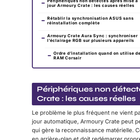
Périphériques non détectés après mise à
jour Armoury Crate : les causes réelles
Rétablir la synchronisation ASUS sans
réinstallation complète
Armoury Crate Aura Sync : synchroniser
l’éclairage RGB sur plusieurs appareils
Ordre d’installation quand on utilise d
RAM Corsair
Périphériques non détect
Crate : les causes réelles
Le problème le plus fréquent ne vient 
jour automatique, Armoury Crate peut p
qui gère la reconnaissance matérielle.
en arrière-plan et doit redémarrer prop