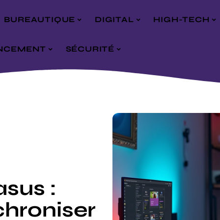
BUREAUTIQUE
DIGITAL
HIGH-TECH
NCEMENT
SÉCURITÉ
sus :
hroniser