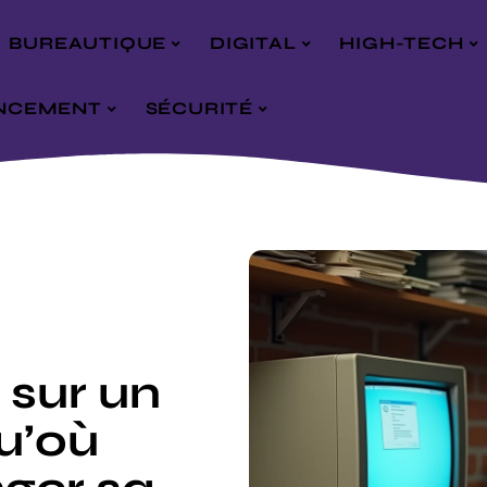
BUREAUTIQUE
DIGITAL
HIGH-TECH
NCEMENT
SÉCURITÉ
 sur un
qu’où