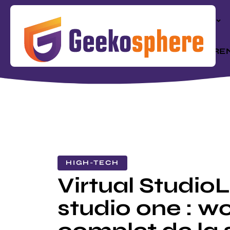
ACTU
RÉFÉRE
HIGH-TECH
Virtual StudioL
studio one : w