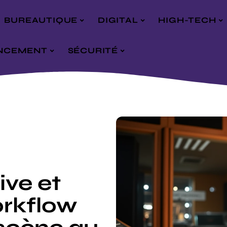
BUREAUTIQUE
DIGITAL
HIGH-TECH
NCEMENT
SÉCURITÉ
ive et
orkflow